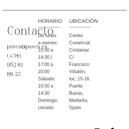
HORARIO
UBICACIÓN
Contacto
De lunes
Centro
a viernes:
Comercial
paves@paves.es
10:30 a
Cristamar
(+34)
14:30 |
C/
952 81
17:00 a
Francisco
20:00
Villalón,
88 22
Sábado:
loc. 15-16,
10:30 a
Puerto
14:30
Banús,
Domingo:
Marbella,
cerrado
Spain