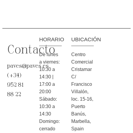
HORARIO
UBICACIÓN
Contacto
De lunes
Centro
a viernes:
Comercial
paves@paves.es
10:30 a
Cristamar
(+34)
14:30 |
C/
952 81
17:00 a
Francisco
20:00
Villalón,
88 22
Sábado:
loc. 15-16,
10:30 a
Puerto
14:30
Banús,
Domingo:
Marbella,
cerrado
Spain