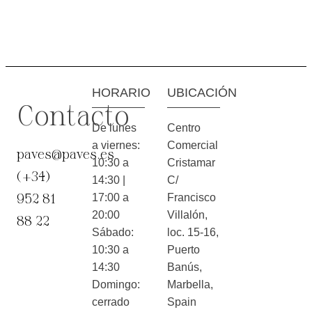
HORARIO
UBICACIÓN
Contacto
De lunes
Centro
a viernes:
Comercial
paves@paves.es
10:30 a
Cristamar
(+34)
14:30 |
C/
952 81
17:00 a
Francisco
20:00
Villalón,
88 22
Sábado:
loc. 15-16,
10:30 a
Puerto
14:30
Banús,
Domingo:
Marbella,
cerrado
Spain