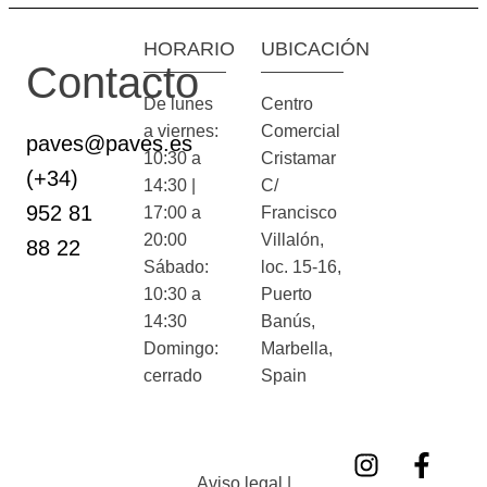
HORARIO
UBICACIÓN
Contacto
De lunes
Centro
a viernes:
Comercial
paves@paves.es
10:30 a
Cristamar
(+34)
14:30 |
C/
952 81
17:00 a
Francisco
20:00
Villalón,
88 22
Sábado:
loc. 15-16,
10:30 a
Puerto
14:30
Banús,
Domingo:
Marbella,
cerrado
Spain
Aviso legal |