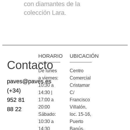
con diamantes de la
colección Lara.
HORARIO
UBICACIÓN
Contacto
De lunes
Centro
a viernes:
Comercial
paves@paves.es
10:30 a
Cristamar
(+34)
14:30 |
C/
952 81
17:00 a
Francisco
20:00
Villalón,
88 22
Sábado:
loc. 15-16,
10:30 a
Puerto
14:30
Banús,