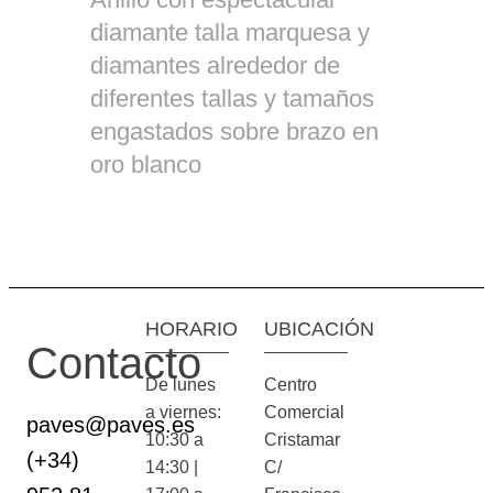
diamante talla marquesa y
diamantes alrededor de
diferentes tallas y tamaños
engastados sobre brazo en
oro blanco
HORARIO
UBICACIÓN
Contacto
De lunes
Centro
a viernes:
Comercial
paves@paves.es
10:30 a
Cristamar
(+34)
14:30 |
C/